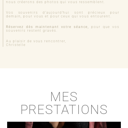
nous créerons des photos qui vous ressemblent.
Vos souvenirs d’aujourd’hui sont précieux pour
demain, pour vous et pour ceux qui vous entourent.
Réservez dès maintenant votre séance,
pour que vos
souvenirs restent gravés.
Au plaisir de vous rencontrer,
Christelle
MES
PRESTATIONS